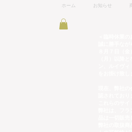
ホーム
お知らせ
＜臨時休業の
誠に勝手なが
８月７日（金
（月）以降と
ン、ルイヴィ
をお掛け致し
現在、弊社の
認されており
これらのサイ
弊社は、フラ
品は一切販売
弊社の取扱商