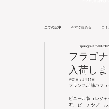
トの可能性が
全ての記事
今すぐ始める
コミ
springriverfield
20
その他
BIRDIE バーディー
フラゴナ
入荷しまし
更新日：
1月19日
フランス老舗パフュー
ビニール製（レジャ
海、ビーチやプール