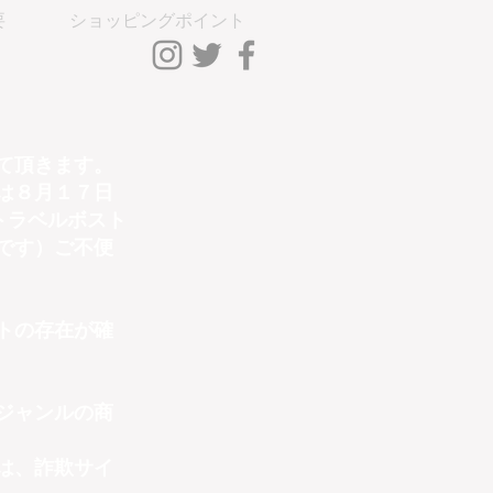
要
ショッピングポイント
ントLog In
て頂きます。
は８月１７日
トラベルボスト
です）ご不便
トの存在が確
ジャンルの商
は、詐欺サイ