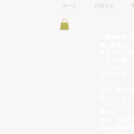
ホーム
お知らせ
＜臨時休業の
誠に勝手なが
８月７日（金
（月）以降と
ン、ルイヴィ
をお掛け致し
現在、弊社の
認されており
これらのサイ
弊社は、フラ
品は一切販売
弊社の取扱商