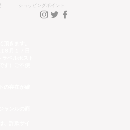
要
ショッピングポイント
ントLog In
て頂きます。
は８月１７日
トラベルボスト
です）ご不便
トの存在が確
ジャンルの商
は、詐欺サイ