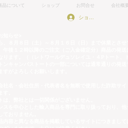
商品について
ショップ
お問合せ
会社概
ショッピング会員アカウ
お知らせ>
ら、８月８日（土）～８月１６日（日）まで休業とさせ
）午後１２時以降のご注文（ご入金確定分）商品の発送
なります。（（レトワールデュソレイユ・４Pトート、
トンキャンバストートの一部については通常通りの発送
ますがよろしくお願いします。
会社名・会社住所・代表者名を無断で使用した詐欺サイ
ます。
トは、弊社とは一切関係がございません。
ンスを中心とした輸入商品を専門に取り扱っており、他
しておりません。
品内容と異なる商品を掲載しているサイトにつきまして