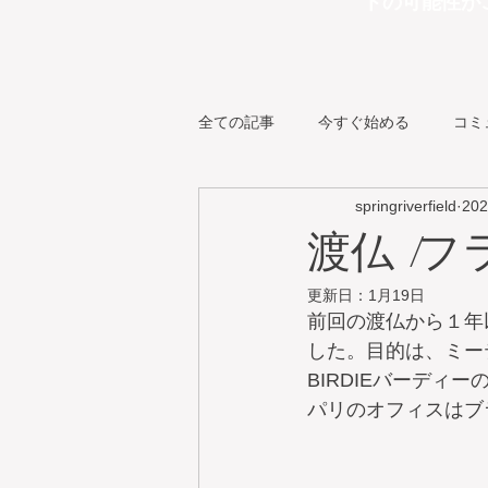
トの可能性が
全ての記事
今すぐ始める
コミ
springriverfield
20
その他
BIRDIE バーディー
渡仏 /フ
更新日：
1月19日
前回の渡仏から１年
した。目的は、ミー
BIRDIEバーデ
パリのオフィスはブ