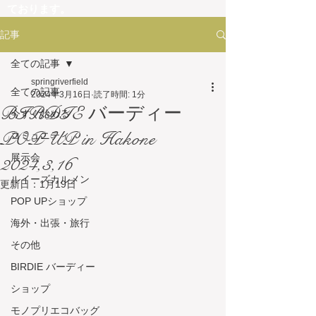
ております。
これらのサイトは、弊社とは一切関係がござ
記事
いません。
弊社は、フランスを中心とした輸入商品を専
全ての記事
門に取り扱っており、他ジャンルの商品は一
springriverfield
切販売しておりません。
全ての記事
2024年3月16日
読了時間: 1分
弊社の取扱商品内容と異なる商品を掲載して
BIRDIE バーディー
今すぐ始める
いるサイトにつきましては、詐欺サイトの可
能性がございますので、十分にご注意くださ
POP UP in Hakone
コミュニティ
い。
展示会
2024,3,16
ルイーズカルメン
更新日：
1月19日
POP UPショップ
海外・出張・旅行
その他
BIRDIE バーディー
ショップ
モノプリエコバッグ