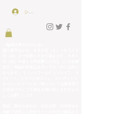
ショッピング会員アカウントLog In
＜臨時休業のお知らせ>
誠に勝手ながら、８月８日（土）～８月１６
日（日）まで休業とさせて頂きます。８月７
日（金）午後１２時以降のご注文（ご入金確
定分）商品の発送は８月１７日（月）以降と
なります。（（レトワールデュソレイユ・４
Pトート、トラベルボストン、ルイヴィトン
キャンバストートの一部については通常通り
の発送です）ご不便をお掛け致しますがよろ
しくお願いします。
現在、弊社の会社名・会社住所・代表者名を
無断で使用した詐欺サイトの存在が確認され