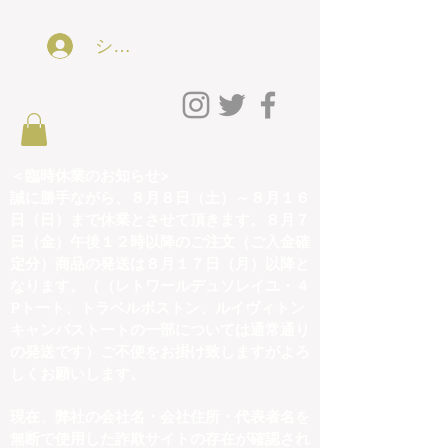
ショッピング会員アカウントLog In
＜臨時休業のお知らせ>
誠に勝手ながら、８月８日（土）～８月１６
日（日）まで休業とさせて頂きます。８月７
日（金）午後１２時以降のご注文（ご入金確
定分）商品の発送は８月１７日（月）以降と
なります。（（レトワールデュソレイユ・４
Pトート、トラベルボストン、ルイヴィトン
キャンバストートの一部については通常通り
の発送です）ご不便をお掛け致しますがよろ
しくお願いします。
現在、弊社の会社名・会社住所・代表者名を
無断で使用した詐欺サイトの存在が確認され