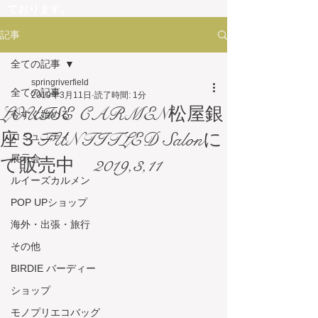
ております。
これらのサイトは、弊社とは一切関係がござ
記事
いません。
弊社は、フランスを中心とした輸入商品を専
全ての記事
門に取り扱っており、他ジャンルの商品は一
springriverfield
切販売しておりません。
全ての記事
2019年3月11日
読了時間: 1分
弊社の取扱商品内容と異なる商品を掲載して
LOUISE CARMEN松屋銀
今すぐ始める
いるサイトにつきましては、詐欺サイトの可
能性がございますので、十分にご注意くださ
座３FUNTITLED Salonに
コミュニティ
い。
展示会
て販売中 2019,3,11
ルイーズカルメン
POP UPショップ
海外・出張・旅行
その他
BIRDIE バーディー
ショップ
モノプリエコバッグ