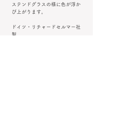
ステンドグラスの様に色が浮か
び上がります。
ドイツ・リチャードセルマー社
製
アドベントカレンダー
素材
紙 ラメは付いていません。
サイズ
15×11.3cm、封筒16.2×11.5cm
その他
※紙製品のため、仕様に差し支えな
発送方法
い範囲で
多少の折れ等がある場合がございま
追跡可能メール便（日本郵便クリッ
す。
原産国
クポスト）直接ポストへ配達されま
す。