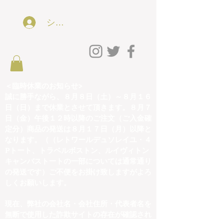
ショッピング会員アカウントLog In
＜臨時休業のお知らせ>
誠に勝手ながら、８月８日（土）～８月１６
日（日）まで休業とさせて頂きます。８月７
日（金）午後１２時以降のご注文（ご入金確
定分）商品の発送は８月１７日（月）以降と
なります。（（レトワールデュソレイユ・４
Pトート、トラベルボストン、ルイヴィトン
キャンバストートの一部については通常通り
の発送です）ご不便をお掛け致しますがよろ
しくお願いします。
現在、弊社の会社名・会社住所・代表者名を
無断で使用した詐欺サイトの存在が確認され