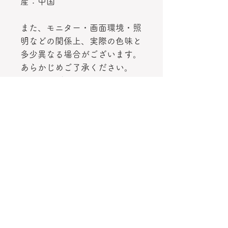
産：中国
また、モニター・画面環境・照
明などの関係上、実際の色味と
多少異なる場合がございます。
あらかじめご了承ください。
エコバッグ イギリス リバティ
百貨店
素材
ポリエステル
サイズ
100％リサイクルペットボトル
W39×H64×D17cm
ラッピング
Hは持ち手上部端から底面端までの
長さ
有料ラッピング:100円。ご希望の
生産国
方はご選択下さい。（箱ではなく袋
状になります）（お時間を頂く場合
企画デザイン：イギリス 製造：中