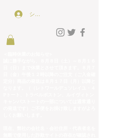
ショッピング会員アカウントLog In
＜臨時休業のお知らせ>
誠に勝手ながら、８月８日（土）～８月１６
日（日）まで休業とさせて頂きます。８月７
日（金）午後１２時以降のご注文（ご入金確
定分）商品の発送は８月１７日（月）以降と
なります。（（レトワールデュソレイユ・４
Pトート、トラベルボストン、ルイヴィトン
キャンバストートの一部については通常通り
の発送です）ご不便をお掛け致しますがよろ
しくお願いします。
現在、弊社の会社名・会社住所・代表者名を
無断で使用した詐欺サイトの存在が確認され