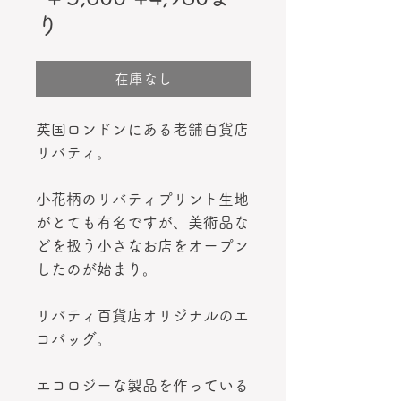
セ
常
り
ー
価
ル
格
在庫なし
価
英国ロンドンにある老舗百貨店
格
リバティ。
小花柄のリバティプリント生地
がとても有名ですが、美術品な
どを扱う小さなお店をオープン
したのが始まり。
リバティ百貨店オリジナルのエ
コバッグ。
エコロジーな製品を作っている