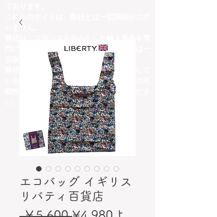
ております。
これらのサイトは、弊社とは一切関係がござ
いません。
弊社は、フランスを中心とした輸入商品を専
門に取り扱っており、他ジャンルの商品は一
切販売しておりません。
弊社の取扱商品内容と異なる商品を掲載して
いるサイトにつきましては、詐欺サイトの可
能性がございますので、十分にご注意くださ
い。
エコバッグ イギリス
リバティ百貨店
通
 ￥5,600 
¥4,980
よ