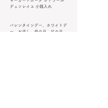
キーカードポーチ レトワール
デュソレイユ 小銭入れ
バレンタインデー、ホワイトデ
ー、お返し、母の日、父の日、
就職祝い、誕生日、記念日、卒
業祝い、お祝い、プレゼント、
敬老の日、退職祝い、クリスマ
スプレゼント、入社祝い、福
袋、結婚記念日などの贈り物、
彼女・彼氏・男性・女性・友
達・20代 30代 40代 50代 60代
へのギフトにおすすめです。
キーカードポーチ レトワール
デュソレイユ 小銭入れ