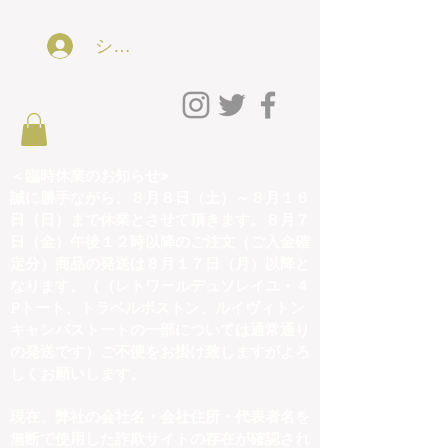
ショッピング会員アカウントLog In
＜臨時休業のお知らせ>
誠に勝手ながら、８月８日（土）～８月１６
日（日）まで休業とさせて頂きます。８月７
日（金）午後１２時以降のご注文（ご入金確
定分）商品の発送は８月１７日（月）以降と
なります。（（レトワールデュソレイユ・４
Pトート、トラベルボストン、ルイヴィトン
キャンバストートの一部については通常通り
の発送です）ご不便をお掛け致しますがよろ
しくお願いします。
現在、弊社の会社名・会社住所・代表者名を
無断で使用した詐欺サイトの存在が確認され