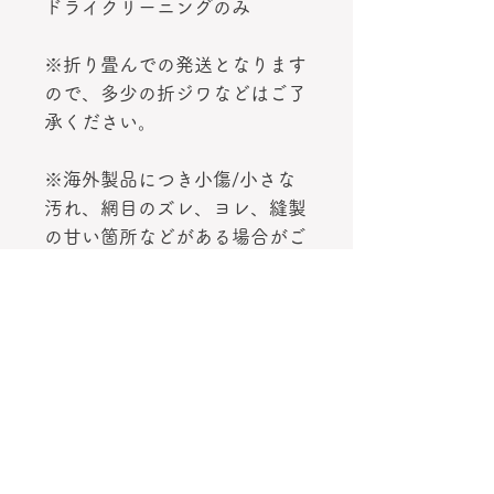
ドライクリーニングのみ
※折り畳んでの発送となります
ので、多少の折ジワなどはご了
承ください。
※海外製品につき小傷/小さな
汚れ、網目のズレ、ヨレ、縫製
の甘い箇所などがある場合がご
ざいます。
※撮影場所、角度やご利用のモ
ニター環境により、色が異なっ
て見えるケースがございます。
デヴィッド ボウイ エキシビシ
ョン・トートバッグ