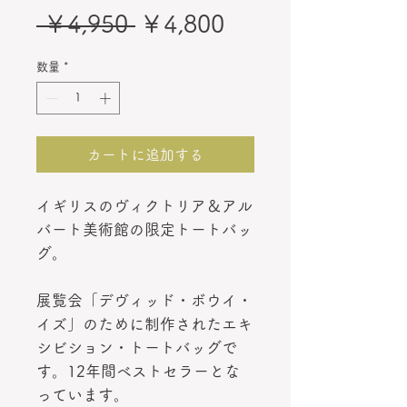
通
セ
 ￥4,950 
￥4,800
常
ー
数量
*
価
ル
格
価
格
カートに追加する
イギリスのヴィクトリア＆アル
バート美術館の限定トートバッ
グ。
展覧会「デヴィッド・ボウイ・
イズ」のために制作されたエキ
シビション・トートバッグで
す。12年間ベストセラーとな
っています。