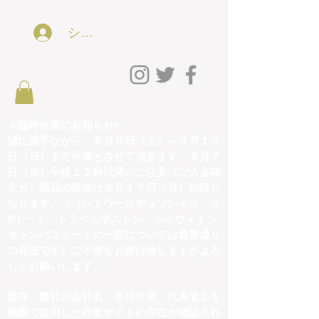
ショッピング会員アカウントLog In
＜臨時休業のお知らせ>
誠に勝手ながら、８月８日（土）～８月１６
日（日）まで休業とさせて頂きます。８月７
日（金）午後１２時以降のご注文（ご入金確
定分）商品の発送は８月１７日（月）以降と
なります。（（レトワールデュソレイユ・４
Pトート、トラベルボストン、ルイヴィトン
キャンバストートの一部については通常通り
の発送です）ご不便をお掛け致しますがよろ
しくお願いします。
現在、弊社の会社名・会社住所・代表者名を
無断で使用した詐欺サイトの存在が確認され