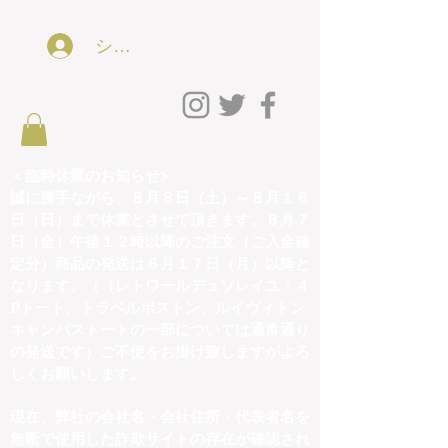
ショッピング会員アカウントLog In
＜臨時休業のお知らせ>
誠に勝手ながら、８月８日（土）～８月１６
日（日）まで休業とさせて頂きます。８月７
日（金）午後１２時以降のご注文（ご入金確
定分）商品の発送は８月１７日（月）以降と
なります。（（レトワールデュソレイユ・４
Pトート、トラベルボストン、ルイヴィトン
キャンバストートの一部については通常通り
の発送です）ご不便をお掛け致しますがよろ
しくお願いします。
現在、弊社の会社名・会社住所・代表者名を
無断で使用した詐欺サイトの存在が確認され