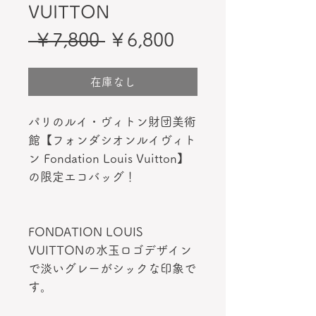
VUITTON
通
セ
 ￥7,800 
￥6,800
常
ー
価
ル
在庫なし
格
価
パリのルイ・ヴィトン財団美術
格
館【フォンダシオンルイヴィト
ン Fondation Louis Vuitton】
の限定エコバッグ！
FONDATION LOUIS
VUITTONの水玉ロゴデザイン
で淡いグレーがシックな印象で
す。