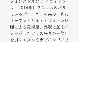
フォンダシオン ルイヴィトン
は、2014年にフランスのパリ
にあるブローニュの森の一角に
オープンしたルイ・ヴィトン財
団による美術館。外観は船をイ
メージしたガラス張りの一際目
を引くモダンなデザインでパリ
の新名所となっています。
館内のオフィシャルショップで
販売されている限定品です！
フォンダシオン ルイ ヴィトン
エコバッグ FONDATION
LOUIS VUITTON
素材
ポリミアド57％ ポリエステル43％
サイズ