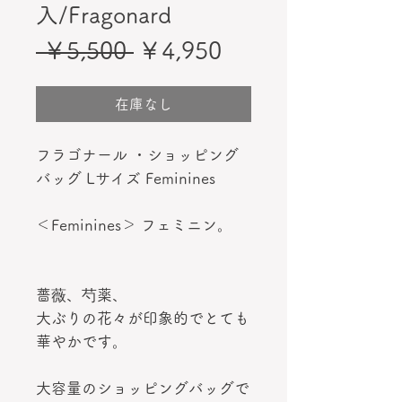
入/Fragonard
通
セ
 ￥5,500 
￥4,950
常
ー
価
ル
在庫なし
格
価
フラゴナール ・ショッピング
格
バッグ Lサイズ Feminines
＜Feminines＞ フェミニン。
薔薇、芍薬、
大ぶりの花々が印象的でとても
華やかです。
大容量のショッピングバッグで