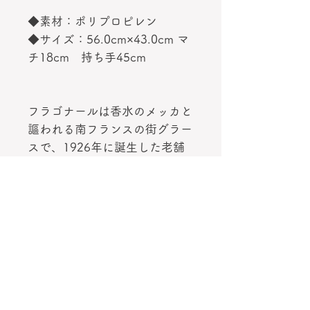
◆素材：ポリプロピレン
◆サイズ：56.0cm×43.0cm マ
チ18cm 持ち手45cm
フラゴナールは香水のメッカと
謳われる南フランスの街グラー
スで、1926年に誕生した老舗
パフューマリー。
上品な香りや上質なコスメ、そ
して全ての商品の可愛い素敵な
デザインが人気を呼んでいま
す。
素材
ポリプロピレン