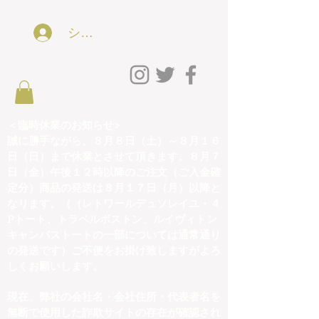
ショッピング会員アカウントLog In
＜臨時休業のお知らせ>
誠に勝手ながら、８月８日（土）～８月１６
日（日）まで休業とさせて頂きます。８月７
日（金）午後１２時以降のご注文（ご入金確
定分）商品の発送は８月１７日（月）以降と
なります。（（レトワールデュソレイユ・４
Pトート、トラベルボストン、ルイヴィトン
キャンバストートの一部については通常通り
の発送です）ご不便をお掛け致しますがよろ
しくお願いします。
現在、弊社の会社名・会社住所・代表者名を
無断で使用した詐欺サイトの存在が確認され