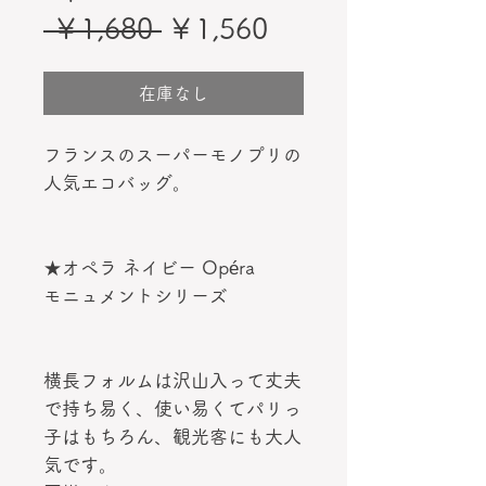
通
セ
 ￥1,680 
￥1,560
常
ー
価
ル
在庫なし
格
価
フランスのスーパーモノプリの
格
人気エコバッグ。
★オペラ ネイビー Opéra
モニュメントシリーズ
横長フォルムは沢山入って丈夫
で持ち易く、使い易くてパリっ
子はもちろん、観光客にも大人
気です。