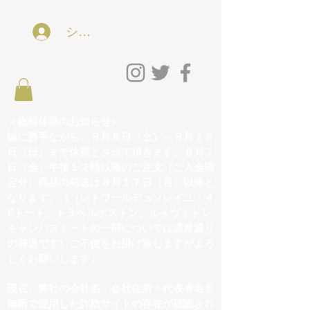
ショッピング会員アカウントLog In
＜臨時休業のお知らせ>
誠に勝手ながら、８月８日（土）～８月１６
日（日）まで休業とさせて頂きます。８月７
日（金）午後１２時以降のご注文（ご入金確
定分）商品の発送は８月１７日（月）以降と
なります。（（レトワールデュソレイユ・４
Pトート、トラベルボストン、ルイヴィトン
キャンバストートの一部については通常通り
の発送です）ご不便をお掛け致しますがよろ
しくお願いします。
現在、弊社の会社名・会社住所・代表者名を
無断で使用した詐欺サイトの存在が確認され