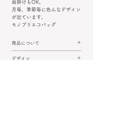
肩掛けもOK。
月毎、季節毎に色んなデザイン
が出ています。
モノプリエコバッグ
商品について
フランスのスーパーモノプリ
デザイン
MONOPRIX
のエコバッグ。収納袋一体型。
オペラ ネイビー Opéra
横長フォルムは沢山入って丈夫で持
素材
モニュメントシリーズ
ち易く、使い易い。尚且つおしゃれ
ポリエステル
なので、パリっ子はもちろん、観光
サイズ
客にも大人気です。
肩掛けもOK。
幅 約38cm
注意
月毎、季節毎に色んなデザインが出
高さ 約28cm
ています。
マチ 約10cm
大量生産のため、縫製の粗さ、糸処
発送方法
理の甘さ、小さなミスプリント、防
【収納時】
犯タグの針跡等がある場合がござい