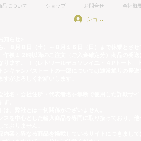
商品について
ショップ
お問合せ
会社概
ショッピング会員アカウ
お知らせ>
ら、８月８日（土）～８月１６日（日）まで休業とさせ
）午後１２時以降のご注文（ご入金確定分）商品の発送
なります。（（レトワールデュソレイユ・４Pトート、
トンキャンバストートの一部については通常通りの発送
ますがよろしくお願いします。
会社名・会社住所・代表者名を無断で使用した詐欺サイ
ます。
トは、弊社とは一切関係がございません。
ンスを中心とした輸入商品を専門に取り扱っており、他
しておりません。
品内容と異なる商品を掲載しているサイトにつきまして