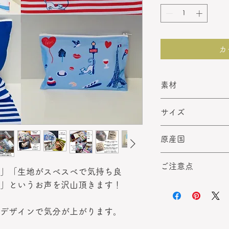
カ
素材
撥水性ポリエステ
サイズ
L size : 約35×24c
原産国
M size : 約25×19
S size : 約20×13c
企画：フランス
マチ無し・フラッ
ご注意点
製造：ヴェトナム
」「生地がスベスベで気持ち良
※サイズは、物を
」というお声を沢山頂きます！
ある程度水を弾き
です。
※ロットの違いに
異なることがあり
デザインで気分が上がります。
ださい。