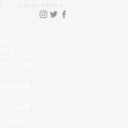
要
ショッピングポイント
ントLog In
て頂きます。
は８月１７日
トラベルボスト
です）ご不便
トの存在が確
ジャンルの商
は、詐欺サイ