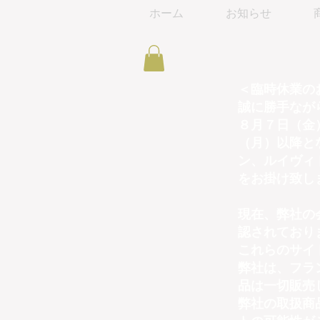
ホーム
お知らせ
＜臨時休業の
誠に勝手なが
８月７日（金
（月）以降と
ン、ルイヴィ
をお掛け致し
現在、弊社の
認されており
これらのサイ
弊社は、フラ
品は一切販売
弊社の取扱商