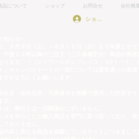
商品について
ショップ
お問合せ
会社概
ショッピング会員アカウ
お知らせ>
ら、８月８日（土）～８月１６日（日）まで休業とさせ
）午後１２時以降のご注文（ご入金確定分）商品の発送
なります。（（レトワールデュソレイユ・４Pトート、
トンキャンバストートの一部については通常通りの発送
ますがよろしくお願いします。
会社名・会社住所・代表者名を無断で使用した詐欺サイ
ます。
トは、弊社とは一切関係がございません。
ンスを中心とした輸入商品を専門に取り扱っており、他
しておりません。
品内容と異なる商品を掲載しているサイトにつきまして