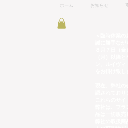
ホーム
お知らせ
＜臨時休業の
誠に勝手なが
８月７日（金
（月）以降と
ン、ルイヴィ
をお掛け致し
現在、弊社の
認されており
これらのサイ
弊社は、フラ
品は一切販売
弊社の取扱商