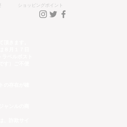
要
ショッピングポイント
ントLog In
て頂きます。
は８月１７日
トラベルボスト
です）ご不便
トの存在が確
ジャンルの商
は、詐欺サイ