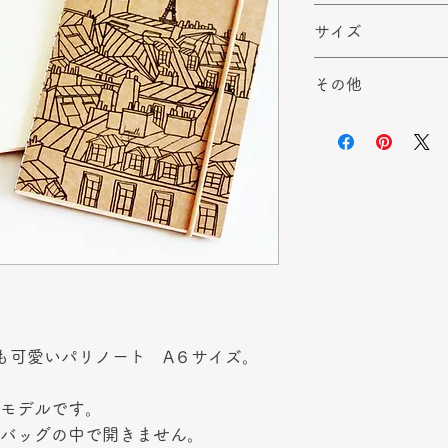
空から見下ろすパ
サイズ
A6サイズ
その他
縦14.5cm×横10.5c
無地・30ページ・
メール便（日本郵
っても可愛いパリノート A６サイズ。
モデルです。
バッグの中で開きません。