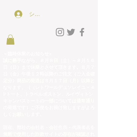
ショッピング会員アカウントLog In
＜臨時休業のお知らせ>
誠に勝手ながら、８月８日（土）～８月１６
日（日）まで休業とさせて頂きます。８月７
日（金）午後１２時以降のご注文（ご入金確
定分）商品の発送は８月１７日（月）以降と
なります。（（レトワールデュソレイユ・４
Pトート、トラベルボストン、ルイヴィトン
キャンバストートの一部については通常通り
の発送です）ご不便をお掛け致しますがよろ
しくお願いします。
現在、弊社の会社名・会社住所・代表者名を
無断で使用した詐欺サイトの存在が確認され