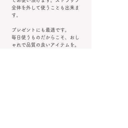
てお使い頂けます。ストラップ
全体を外して使うことも出来ま
す。
プレゼントにも最適です。
毎日使うものだからこそ、おし
ゃれで品質の良いアイテムを。
※他デザインは別ページに載せ
ています。
※商品によっては製造上、生地
の使用箇所により柄の位置が掲
載写真と異なる場合がございま
す。
IDカードホルダー 首掛け