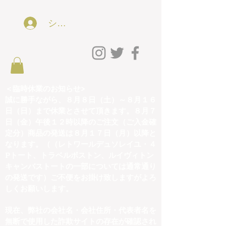
ショッピング会員アカウントLog In
＜臨時休業のお知らせ>
誠に勝手ながら、８月８日（土）～８月１６
日（日）まで休業とさせて頂きます。８月７
日（金）午後１２時以降のご注文（ご入金確
定分）商品の発送は８月１７日（月）以降と
なります。（（レトワールデュソレイユ・４
Pトート、トラベルボストン、ルイヴィトン
キャンバストートの一部については通常通り
の発送です）ご不便をお掛け致しますがよろ
しくお願いします。
現在、弊社の会社名・会社住所・代表者名を
無断で使用した詐欺サイトの存在が確認され