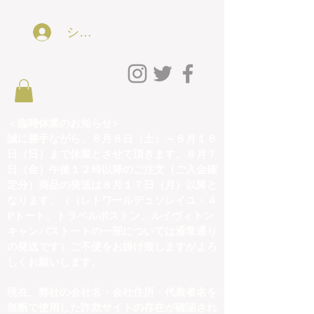
ショッピング会員アカウントLog In
＜臨時休業のお知らせ>
誠に勝手ながら、８月８日（土）～８月１６
日（日）まで休業とさせて頂きます。８月７
日（金）午後１２時以降のご注文（ご入金確
定分）商品の発送は８月１７日（月）以降と
なります。（（レトワールデュソレイユ・４
Pトート、トラベルボストン、ルイヴィトン
キャンバストートの一部については通常通り
の発送です）ご不便をお掛け致しますがよろ
しくお願いします。
現在、弊社の会社名・会社住所・代表者名を
無断で使用した詐欺サイトの存在が確認され