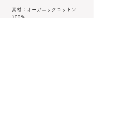
素材：オーガニックコットン
100％
サイズ：幅 約36cm 高さ 約
40cm マチなし
重さ：約70g
カラー：
WHITE白
BLACK黒
反対側も同デザインプリント
素材
オーガニックコットン100％
サイズ
幅 約36cm 高さ 約40cm マチなし