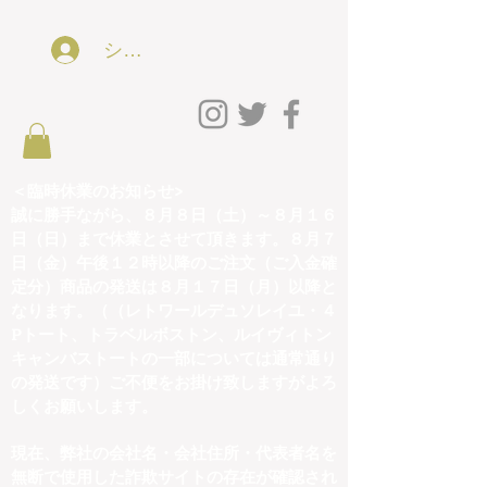
ショッピング会員アカウントLog In
＜臨時休業のお知らせ>
誠に勝手ながら、８月８日（土）～８月１６
日（日）まで休業とさせて頂きます。８月７
日（金）午後１２時以降のご注文（ご入金確
定分）商品の発送は８月１７日（月）以降と
なります。（（レトワールデュソレイユ・４
Pトート、トラベルボストン、ルイヴィトン
キャンバストートの一部については通常通り
の発送です）ご不便をお掛け致しますがよろ
しくお願いします。
現在、弊社の会社名・会社住所・代表者名を
無断で使用した詐欺サイトの存在が確認され