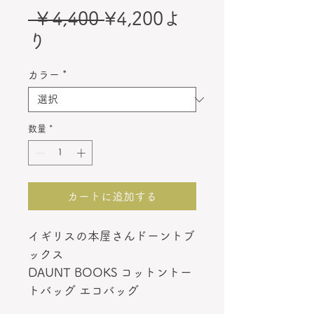
通
 ￥4,400 
¥4,200
よ
セ
常
り
ー
価
カラー
*
ル
格
価
格
数量
*
カートに追加する
イギリスの本屋さんドーントブ
ックス
DAUNT BOOKS コットントー
トバッグ エコバッグ