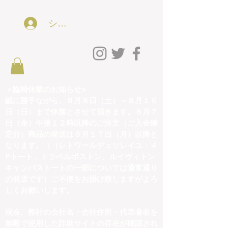
ショッピング会員アカウントLog In
＜臨時休業のお知らせ>
誠に勝手ながら、８月８日（土）～８月１６
日（日）まで休業とさせて頂きます。８月７
日（金）午後１２時以降のご注文（ご入金確
定分）商品の発送は８月１７日（月）以降と
なります。（（レトワールデュソレイユ・４
Pトート、トラベルボストン、ルイヴィトン
キャンバストートの一部については通常通り
の発送です）ご不便をお掛け致しますがよろ
しくお願いします。
現在、弊社の会社名・会社住所・代表者名を
無断で使用した詐欺サイトの存在が確認され