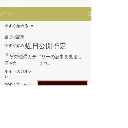
ております。
これらのサイトは、弊社とは一切関係がござ
ブログ
いません。
弊社は、フランスを中心とした輸入商品を専
今すぐ始める
門に取り扱っており、他ジャンルの商品は一
切販売しておりません。
全ての記事
弊社の取扱商品内容と異なる商品を掲載して
近日公開予定
今すぐ始める
いるサイトにつきましては、詐欺サイトの可
能性がございますので、十分にご注意くださ
コミュニティ
その他のカテゴリーの記事を見まし
い。
展示会
ょう。
ルイーズカルメ
ン
POP UPショッ
プ
海外・出張・旅
行
その他
BIRDIE バーデ
ィー